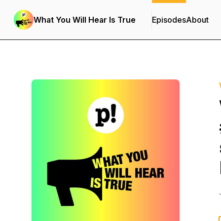
What You Will Hear Is True
Episodes
About