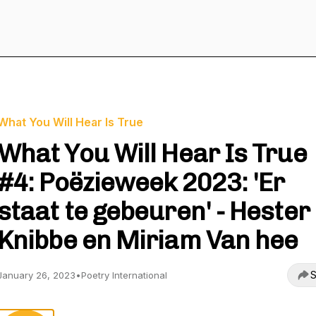
What You Will Hear Is True
What You Will Hear Is True
#4: Poëzieweek 2023: 'Er
staat te gebeuren' - Hester
Knibbe en Miriam Van hee
S
January 26, 2023
•
Poetry International