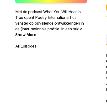
Met de podcast What You Will Hear Is
True opent Poetry International het
venster op opvallende ontwikkelingen in
de (inter)nationale poëzie. In een mix van
voordracht en gesprekken met dichters,
Show More
spoken word-artiesten, vertalers en
liefhebbers ontdek je nieuwe, opvallende
All Episodes
stemmen in de actuele wereldpoëzie en
kun je je alvast verdiepen in de talenten
die je op het Poetry International Festival
kunt gaan ontdekken.