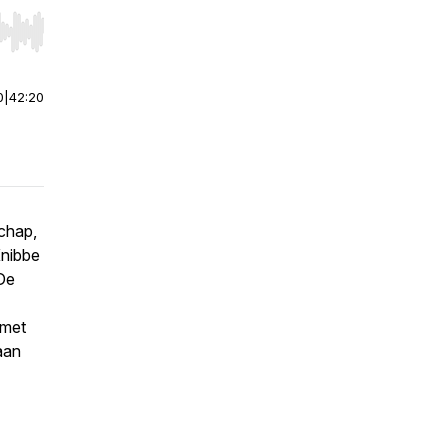
r end. Hold shift to jump forward or backward.
0
|
42:20
chap,
Knibbe
De
 met
aan