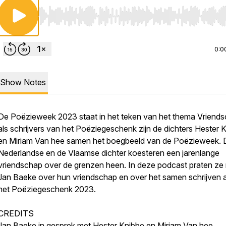
Use Left/Right to seek, Home/End to jump to start o
0:0
Show Notes
De Poëzieweek 2023 staat in het teken van het thema Vriends
als schrijvers van het Poëziegeschenk zijn de dichters Hester 
en Miriam Van hee samen het boegbeeld van de Poëzieweek. 
Nederlandse en de Vlaamse dichter koesteren een jarenlange
vriendschap over de grenzen heen. In deze podcast praten ze
Jan Baeke over hun vriendschap en over het samen schrijven 
het Poëziegeschenk 2023.
CREDITS
Jan Baeke in gesprek met Hester Knibbe en Miriam Van hee